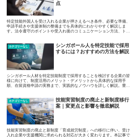
点
特定技能外国人を受け入れる企業が押さえるべき条件、必要な準備、
申請手続きや支援体制の整備までを具体的にわかりやすく解説しま
す。法令遵守のポイントや受入れ後のコミュニケーション方法、トラ
ブル防止策も含め、円滑な外国人材活用をサポートします。
シンガポール人を特定技能で採用
カテゴリーなし
するには？おすすめの方法を解説
シンガポール人材を特定技能制度で採用することを検討する企業の皆
様に向けて、制度活用のメリット・デメリットから具体的な採用手
順、在留資格申請の実務まで、実践的なノウハウを詳しく解説。豊富
な採用実績を基に、適切な労働条件の設定や職場環境の整備、効果的
なコミュニケーション方法など、スムーズな受け入れと定着を実現す
技能実習制度の廃止と新制度移行
るためのポイントを網羅的に紹介します。
カテゴリーなし
案｜変更点と影響を徹底解説
技能実習制度の廃止と新制度「育成就労制度」への移行に伴い、受け
入れ企業や支援機関に求められる対応が大きく変わります。本記事で