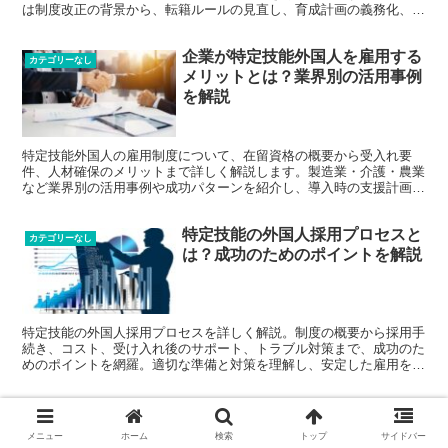
は制度改正の背景から、転籍ルールの見直し、育成計画の義務化、監
理体制の再構築までを具体的に解説し、実務上の優先事項を整理しま
す。
企業が特定技能外国人を雇用する
カテゴリーなし
メリットとは？業界別の活用事例
を解説
特定技能外国人の雇用制度について、在留資格の概要から受入れ要
件、人材確保のメリットまで詳しく解説します。製造業・介護・農業
など業界別の活用事例や成功パターンを紹介し、導入時の支援計画作
成や適正就労のための注意点、コスト計算の方法まで、経営者・人事
担当者に役立つ情報を網羅的に提供します。
特定技能の外国人採用プロセスと
カテゴリーなし
は？成功のためのポイントを解説
特定技能の外国人採用プロセスを詳しく解説。制度の概要から採用手
続き、コスト、受け入れ後のサポート、トラブル対策まで、成功のた
めのポイントを網羅。適切な準備と対策を理解し、安定した雇用を実
現するための実践的な知識を提供します。
特定技能外国人の入国手続きと
カテゴリーなし
は？流れと必要書類を詳しく解説
メニュー
ホーム
検索
トップ
サイドバー