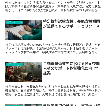
外国人材採用における求人票作成のポイントを詳しく解説します。必
須記載事項や在留資格関連の注意点、効果的な表現方法から文化的配
慮まで、採用成功に必要な要素を網羅。実務経験に基づく具体的なア
ドバイスで、採用後のミスマッチ防止にも役立つ情報を提供します。
特定技能試験支援：登録支援機関
カテゴリーなし
が提供できるサポートとリソース
特定技能試験支援のための具体的な方法や登録支援機関が提供できる
リソースを徹底解説。各業種の試験対策から、日本語学習サポート、
オンライン教材の活用法、模擬試験の実施方法まで。合格率を高める
ための指導テクニックや効果的な学習計画の立て方を、実践事例とと
もに紹介します。
自動車整備業界における特定技能
カテゴリーなし
人材のサポート体制強化に向けた
提案
特定技能人材の支援体制強化に向けた自動車整備業界の現状と提案を
徹底解説。在留資格申請から、整備士資格試験対策、実技指導体制の
構築、安全管理教育まで。人材不足に悩む整備工場向けに、外国人整
備士の育成プログラムや定着率向上のための実践的なノウハウを事例
とともに紹介します。
建設業界での外国人人材管理：特