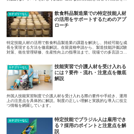
に、効果的なコミュニケーション方法や人材育成のポイント、成功事
例を網羅的に紹介。グローバル人材の活用による企業価値向上を目指
飲食料品製造業での特定技能人材
す皆様の採用活動を支援します。
カテゴリーなし
の活用をサポートするためのアプ
ローチ
特定技能人材の活用で飲食料品製造業の課題を解決し、持続可能な成
長を実現する方法を徹底解説。在留資格申請から、製造技能評価試験
対策、衛生管理研修、生産性向上の指導法まで。現場での多言語コミ
ュニケーションや技能伝承の実践例も含め、具体的な活用戦略を紹介
します。
技能実習で介護人材を受け入れる
カテゴリーなし
には？要件・流れ・注意点を徹底
解説
外国人技能実習制度で介護人材を受け入れる際の要件や手続き、運用
上の注意点を具体的に解説。制度の正しい理解と実践的な導入に役立
つ情報を網羅しています。
特定技能でブラジル人は雇用でき
カテゴリーなし
る？採用のポイントと注意点を解
説