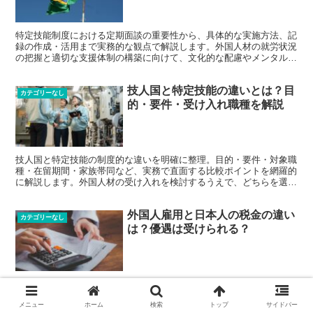
特定技能制度における定期面談の重要性から、具体的な実施方法、記
録の作成・活用まで実務的な観点で解説します。外国人材の就労状況
の把握と適切な支援体制の構築に向けて、文化的な配慮やメンタルヘ
ルスケアなど、実践的なポイントを網羅的に紹介しています。
技人国と特定技能の違いとは？目
カテゴリーなし
的・要件・受け入れ職種を解説
技人国と特定技能の制度的な違いを明確に整理。目的・要件・対象職
種・在留期間・家族帯同など、実務で直面する比較ポイントを網羅的
に解説します。外国人材の受け入れを検討するうえで、どちらを選ぶ
べきか迷う方に向けた判断材料を提供します。
外国人雇用と日本人の税金の違い
カテゴリーなし
は？優遇は受けられる？
外国人雇用に関する税金の仕組みや優遇制度を詳しく解説。所得税・
住民税・社会保険の違い、在留資格による課税の違い、租税条約の適
用条件など、実務で必要な知識をわかりやすく説明します。源泉徴収
メニュー
ホーム
検索
トップ
サイドバー