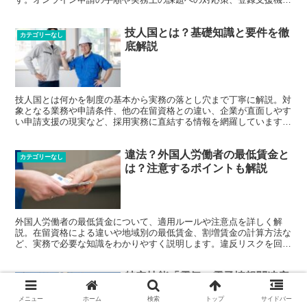
との効果的な連携方法など、実務担当者に必要な情報を網羅的に紹介
しています。
技人国とは？基礎知識と要件を徹
カテゴリーなし
底解説
技人国とは何かを制度の基本から実務の落とし穴まで丁寧に解説。対
象となる業務や申請条件、他の在留資格との違い、企業が直面しやす
い申請支援の現実など、採用実務に直結する情報を網羅しています。
制度を正しく理解し、実際の採用・運用に活かしたい方に向けた実務
対応型ガイドです。
違法？外国人労働者の最低賃金と
カテゴリーなし
は？注意するポイントも解説
外国人労働者の最低賃金について、適用ルールや注意点を詳しく解
説。在留資格による違いや地域別の最低賃金、割増賃金の計算方法な
ど、実務で必要な知識をわかりやすく説明します。違反リスクを回避
し、適正な賃金設定を行うためのポイントを紹介。雇用主と外国人労
働者の双方が安心できる、健全な雇用環境を整えましょう。
特定技能「電気・電子情報関連産
カテゴリーなし
業」まとめ：外国人雇用の注意点
メニュー
ホーム
検索
トップ
サイドバー
も解説